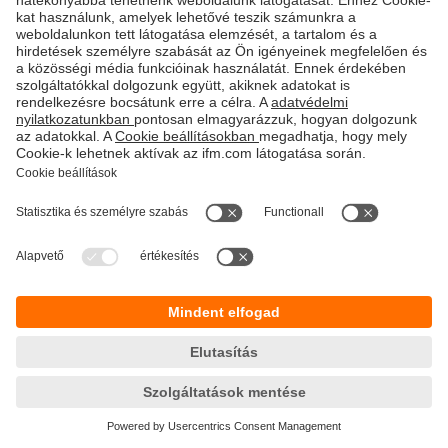
Fenntarthatóság
Adatbiztonság
Általános szerződési feltételek
Responsible Disclosure
Jótállási feltételek
Akadálymentesítés
Telephely (EN)
Cookies
Magyarország
ifm electronic kft.
Szent Imre út 59. I.em.
H-9028 Győr
Telefon
+36-96 / 518-397
email
info.hu@ifm.com
© ifm electronic gmbh
2026