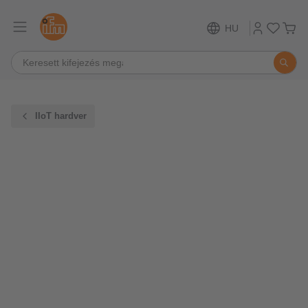
HU
IIoT hardver