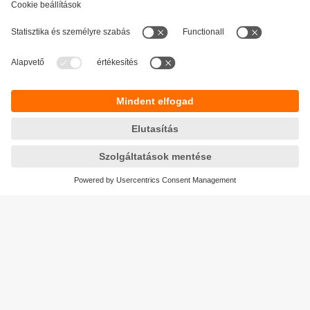
Fenntarthatóság
Adatbiztonság
Általános szerződési feltételek
Responsible Disclosure
Jótállási feltételek
Akadálymentesítés
Telephely (EN)
Cookies
Magyarország
ifm electronic kft.
Szent Imre út 59. I.em.
H-9028 Győr
Telefon
+36-96 / 518-397
email
info.hu@ifm.com
© ifm electronic gmbh