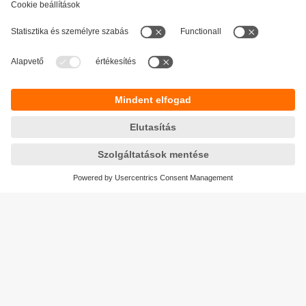
Fenntarthatóság
Adatbiztonság
Általános szerződési feltételek
Responsible Disclosure
Jótállási feltételek
Akadálymentesítés
Telephely (EN)
Cookies
Magyarország
ifm electronic kft.
Szent Imre út 59. I.em.
H-9028 Győr
Telefon
+36-96 / 518-397
email
info.hu@ifm.com
© ifm electronic gmbh