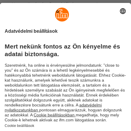
Nagy teljesítményű vezérlők és gateway-k
Fenntarthatóság
Adatbiztonság