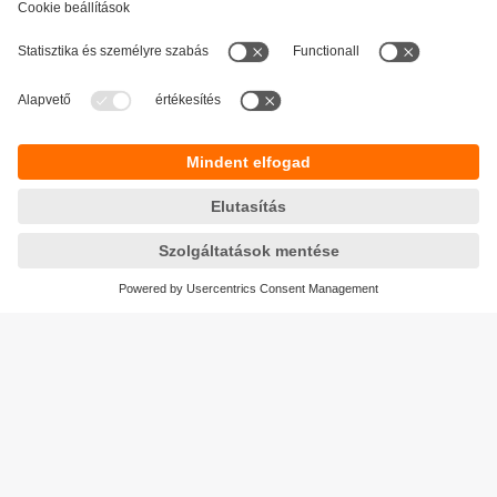
Fenntarthatóság
Adatbiztonság
Általános szerződési feltételek
Responsible Disclosure
Jótállási feltételek
Akadálymentesítés
Telephely (EN)
Cookies
Magyarország
ifm electronic kft.
Szent Imre út 59. I.em.
H-9028 Győr
Telefon
+36-96 / 518-397
email
info.hu@ifm.com
© ifm electronic gmbh