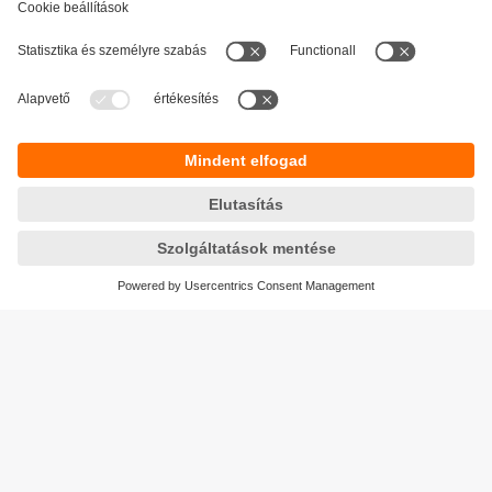
Fenntarthatóság
Adatbiztonság
Általános szerződési feltételek
Responsible Disclosure
Jótállási feltételek
Akadálymentesítés
Telephely (EN)
Cookies
Magyarország
ifm electronic kft.
Szent Imre út 59. I.em.
H-9028 Győr
Telefon
+36-96 / 518-397
email
info.hu@ifm.com
© ifm electronic gmbh