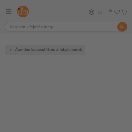
HU
Áramlás kapcsolók és átfolyásmérők