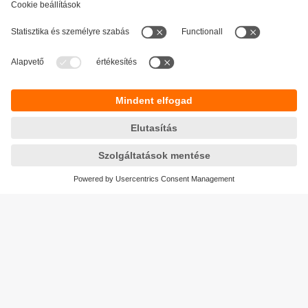
Fenntarthatóság
Adatbiztonság
Általános szerződési feltételek
Responsible Disclosure
Jótállási feltételek
Akadálymentesítés
Telephely (EN)
Cookies
Magyarország
ifm electronic kft.
Szent Imre út 59. I.em.
H-9028 Győr
Telefon
+36-96 / 518-397
email
info.hu@ifm.com
© ifm electronic gmbh