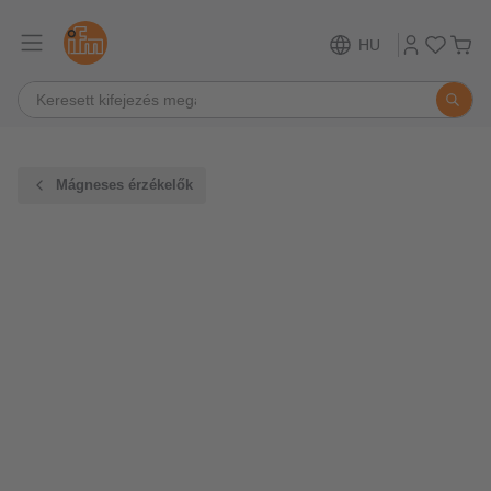
HU
Mágneses érzékelők