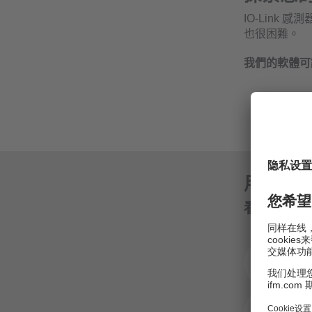
IO-Lin
也很困難。
我們的軟體可
用於參數設定
看看數位
使
論
這表