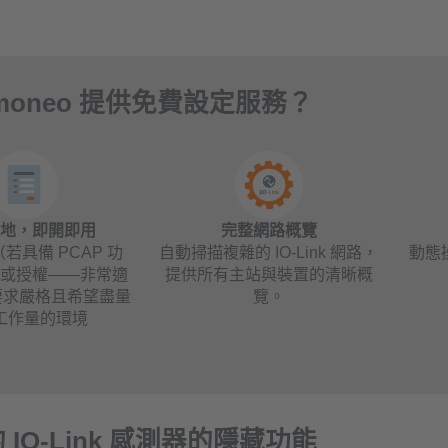
moneo 提供免費設定服務？
隨地，即開即用
完整網路概覽
若具備 PCAP 功
自動掃描複雜的 IO-Link 網路，
動態
入或授權——非常適
提供所有主站與裝置的清晰概
策要求嚴格且希望盡量
覽。
工作量的環境
 IO-Link 感測器的隱藏功能