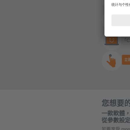
三
mo
「C
立
您想要
一款軟體
從參數設
若要享受 mon