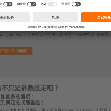
方主站）的感測器。
neo configure free 也可用於現有設備和裝置的參數設定。
onfigure Free」無需登入或授權，非常適合實施嚴格 IT 政策的
即下載，馬上開始吧！
的不只是參數設定吧？
，如此多的選項：
定到廣泛的狀態監控！
eo 的附加功能並更進一步，請使用 moneo IIoT Core。它捆綁了我