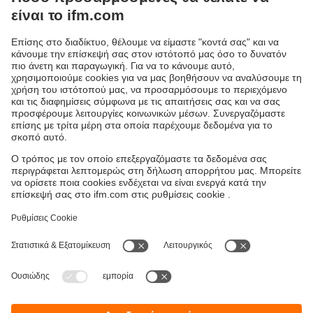
περιοχών κινδύνου. Είναι οπτοηλεκτρονικές διατάξεις
προστασίας, οι οποίες αποτελούνται από πομπούς και
δέκτες. Ανταποκρίνονται στις τεχνικές απαιτήσεις
ασφαλείας του τύπου 2 / SIL 1 ή του τύπου 4 / SIL 3.
Τυπικές περιπτώσεις εφαρμογής είναι ο περιορισμός
πρόσβασης και η επιτήρηση περιοχών κινδύνου σε
κυψέλες ρομπότ και γραμμές παραγωγής. Για τη χρήση
στη βιομηχανία τροφίμων και ποτών διατίθενται συσκευές
με προστατευτικό σωλήνα και υψηλό βαθμό προστασίας.
Βιωσιμότητα
Δήλωση Προστασίας Δεδομένων
Όροι και προϋποθέσεις
Προσβασιμότητα
Τοποθεσίες (EN)
Responsible Disclosure
Cookies
ifm electronic Μονοπρόσωπη ΕΠΕ
Ανδρέα Παπανδρέου 29