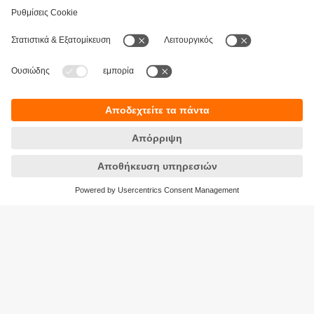
Βιωσιμότητα
Δήλωση Προστασίας Δεδομένων
Όροι και προϋποθέσεις
Προσβασιμότητα
Τοποθεσίες (EN)
Responsible Disclosure
Cookies
ifm electronic Μονοπρόσωπη ΕΠΕ
Ανδρέα Παπανδρέου 29
15124 Αμαρούσιο
ΑΡ. ΓΕΜΗ: 7471501000
Τηλέφωνο:
210 - 61 80 090