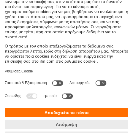
Συσκευές με πολλές διαφορετικές λειτουργίες επιτρέπουν
από μια προσαρμοσμένη επιτήρηση γρήγορων και αργών
στροφών, έως και την περίπλοκη επιτήρηση
συγχρονισμού και κατεύθυνσης.
Οι έξοδοι ρελέ και τα τρανζίστορ προειδοποιούν σχετικά με
την υπέρβαση και υποσκέλιση οριακών τιμών.
Βιωσιμότητα
Δήλωση Προστασίας Δεδομένων
Όροι και προϋποθέσεις
Προσβασιμότητα
Τοποθεσίες (EN)
Responsible Disclosure
Cookies
ifm electronic Μονοπρόσωπη ΕΠΕ
Ανδρέα Παπανδρέου 29
15124 Αμαρούσιο
ΑΡ. ΓΕΜΗ: 7471501000