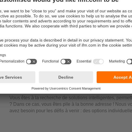
Système de détection de palette PDS
Robots mobiles : prêt pour le niveau
Vous êtes à la recherche de solutions intelligentes, permett
? Dans ce cas, vous êtes pile à la bonne adresse ! Nous vo
avez besoin pour les défis à venir : des options individue