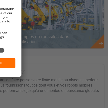
Des exemples de réussites dans
l’automatisation
 suivant ?
ant de faire passer votre flotte mobile au niveau supérieur
us fournissons tout ce dont vous et vos robots mobiles
lles performantes jusqu’à une montée en puissance globale.