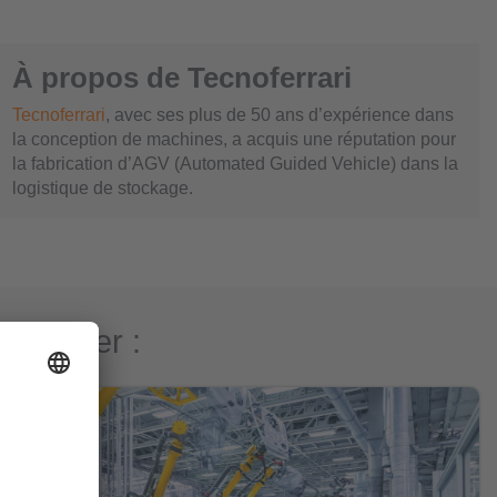
À propos de Tecnoferrari
Tecnoferrari
, avec ses plus de 50 ans d’expérience dans
la conception de machines, a acquis une réputation pour
la fabrication d’AGV (Automated Guided Vehicle)
dans la
logistique de stockage.
téresser :