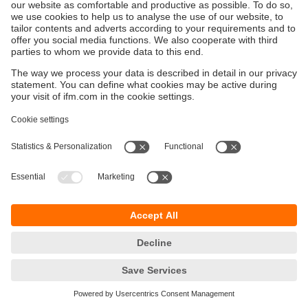
Durabilité
Protection des données
Conditions générales de vente
Accessibilité
Conditions de garantie
Responsible Disclosure
Sites (EN)
Cookies
ifm electronic - Siège social
ifm electronic s.a.s
Savoie technolac - B.P. 70226
45 avenue du lac du Bourget
73374 LE BOURGET DU LAC CEDEX
Téléphone
09 70 15 30 01
email
info.fr@ifm.com
© ifm electronic gmbh
2026