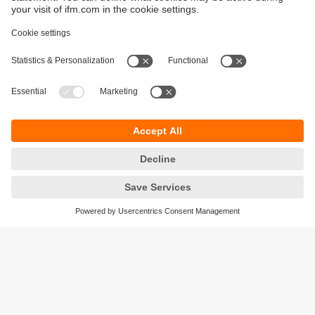
Durabilité
Protection des données
Conditions générales de vente
Accessibilité
Conditions de garantie
Responsible Disclosure
Sites (EN)
Cookies
ifm electronic - Siège social
ifm electronic s.a.s
Savoie technolac - B.P. 70226
45 avenue du lac du Bourget