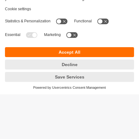
Durabilité
Protection des données
Conditions générales de vente
Accessibilité
Conditions de garantie
Responsible Disclosure
Sites (EN)
Cookies
ifm electronic - Siège social
ifm electronic s.a.s
Savoie technolac - B.P. 70226
45 avenue du lac du Bourget
73374 LE BOURGET DU LAC CEDEX