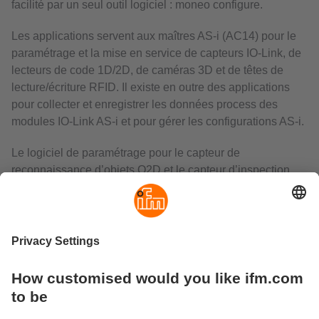
facilité par un seul outil logiciel : moneo configure.
Les applications servent aux maîtres AS-i (AC14) pour le
paramétrage et la mise en service de capteurs IO-Link, de
lecteurs de code 1D/2D, de caméras 3D et de têtes de
lecture/écriture RFID. Il existe en outre des applications
pour collecter et enregistrer les données process des
modules IO-Link AS-i et pour gérer les configurations AS-i.
Le logiciel de paramétrage pour le capteur de
reconnaissance d’objets O2D et le capteur d’inspection
d’objets O2V sert à configurer facilement les appareils.
Le capteur d’inspection d’objets O2V fait la distinction
entre les modes de fonctionnement «Applications»,
«Surveillance» et «Service». La sélection du mode de
fonctionnement s’effectue à l’aide du logiciel de
paramétrage.
Le logiciel serveur OPC fournit une interface pour intégrer