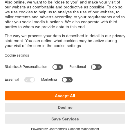
les données de l’électronique de diagnostic VSE et du
lecteur de code d’ifm de manière standardisée, dans un
système supérieur.
Durabilité
Protection des données
Conditions générales de vente
Accessibilité
Conditions de garantie
Responsible Disclosure
Sites (EN)
Cookies
ifm electronic - Siège social
ifm electronic s.a.s
Savoie technolac - B.P. 70226
45 avenue du lac du Bourget
73374 LE BOURGET DU LAC CEDEX
Téléphone
09 70 15 30 01
email
info.fr@ifm.com
© ifm electronic gmbh
2026