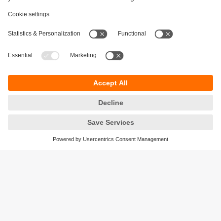
Durabilité
Protection des données
Conditions générales de vente
Accessibilité
Conditions de garantie
Responsible Disclosure
Sites (EN)
Cookies
ifm electronic - Siège social
ifm electronic s.a.s
Savoie technolac - B.P. 70226
45 avenue du lac du Bourget
73374 LE BOURGET DU LAC CEDEX