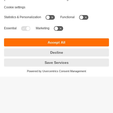
Durabilité
Protection des données
Conditions générales de vente
Accessibilité
Conditions de garantie
Responsible Disclosure
Sites (EN)
Cookies
ifm electronic - Siège social
ifm electronic s.a.s
Savoie technolac - B.P. 70226
45 avenue du lac du Bourget
73374 LE BOURGET DU LAC CEDEX