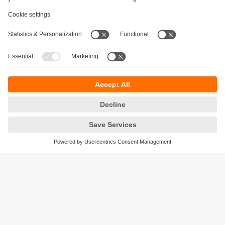
Durabilité
Protection des données
Conditions générales de vente
Accessibilité
Conditions de garantie
Responsible Disclosure
Sites (EN)
Cookies
ifm electronic - Siège social
ifm electronic s.a.s
Savoie technolac - B.P. 70226
45 avenue du lac du Bourget
73374 LE BOURGET DU LAC CEDEX