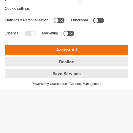
Durabilité
Protection des données
Conditions générales de vente
Accessibilité
Conditions de garantie
Responsible Disclosure
Sites (EN)
Cookies
ifm electronic - Siège social
ifm electronic s.a.s
Savoie technolac - B.P. 70226
45 avenue du lac du Bourget
73374 LE BOURGET DU LAC CEDEX