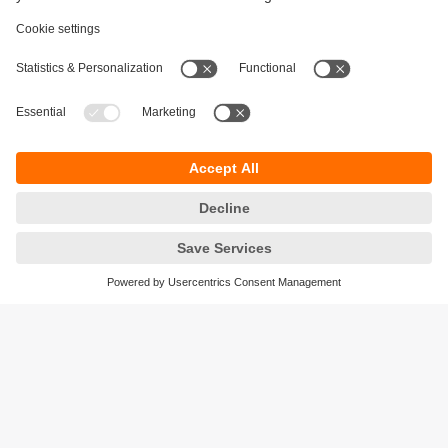
Durabilité
Protection des données
Conditions générales de vente
Accessibilité
Conditions de garantie
Responsible Disclosure
Sites (EN)
Cookies
ifm electronic - Siège social
ifm electronic s.a.s
Savoie technolac - B.P. 70226
45 avenue du lac du Bourget
73374 LE BOURGET DU LAC CEDEX