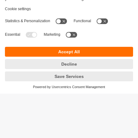
Durabilité
Protection des données
Conditions générales de vente
Accessibilité
Conditions de garantie
Responsible Disclosure
Sites (EN)
Cookies
ifm electronic - Siège social
ifm electronic s.a.s
Savoie technolac - B.P. 70226
45 avenue du lac du Bourget
73374 LE BOURGET DU LAC CEDEX