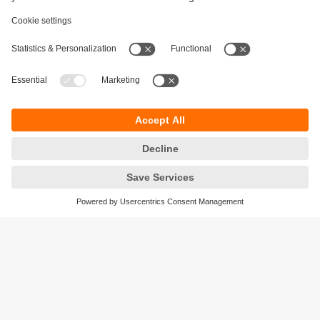
Durabilité
Protection des données
Conditions générales de vente
Accessibilité
Conditions de garantie
Responsible Disclosure
Sites (EN)
Cookies
ifm electronic - Siège social
ifm electronic s.a.s
Savoie technolac - B.P. 70226
45 avenue du lac du Bourget
73374 LE BOURGET DU LAC CEDEX