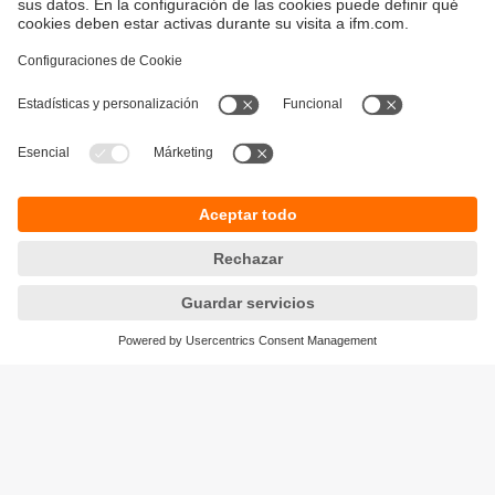
Sostenibilidad
Avisos legales
Condiciones generales de venta
Política de privacidad
Política de garantía
Accesibilidad
Sedes (EN)
Responsible Disclosure
Cookies
ifm electronic s.l.
Parc Mas Blau
Edificio Inbisa
c/ Garrotxa 6-8