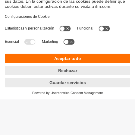
Sostenibilidad
Avisos legales
Condiciones generales de venta
Política de privacidad
Política de garantía
Accesibilidad
Sedes (EN)
Responsible Disclosure
Cookies
ifm electronic s.l.
Parc Mas Blau
Edificio Inbisa
c/ Garrotxa 6-8