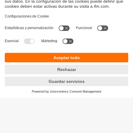
Sostenibilidad
Avisos legales
Condiciones generales de venta
Política de privacidad
Política de garantía
Accesibilidad
Sedes (EN)
Responsible Disclosure
Cookies
ifm electronic s.l.
Parc Mas Blau
Edificio Inbisa
c/ Garrotxa 6-8