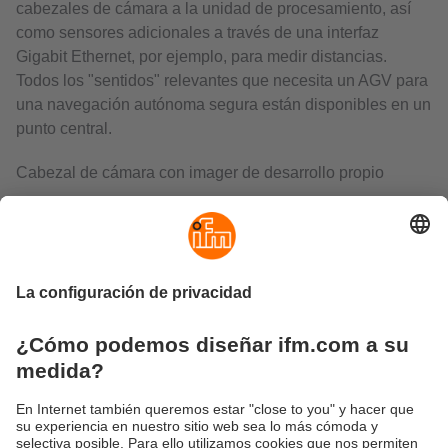
cabezales de cámara a la unidad de procesamiento, así
como sensores adicionales a través de una interfaz
Gigabit Ethernet, por ejemplo, para medir distancias.
Todos los "sentidos" relevantes que necesita un AGV para
una navegación autónoma segura están disponibles en un
punto central.
Cabezal de cámara con imager de desarrollo propio
Ifm también ofrece cabezales de cámara potentes y
adecuados como parte de la solución de la plataforma
desde el principio: las cámaras 2D/3D tienen un ángulo de
apertura de 60° o 105° y están equipadas con el último
generador de imágenes de tiempo de vuelo de
pmdtechnologies ag . La empresa del grupo de empresas
ifm desarrolla todos los sensores para los productos de
visión del especialista en automatización y los adapta
exactamente a los requisitos respectivos.
Gracias a la luz infrarroja modulada, la cámara 2D/3D