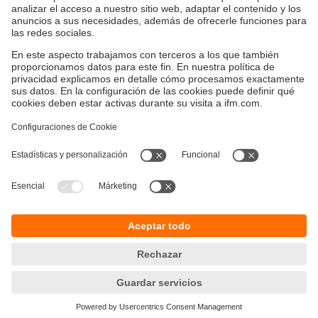
captura objetos con la máxima fiabilidad, incluso cuando
se exponen a una mayor luz ambiental.
Sostenibilidad
Avisos legales
Condiciones generales de venta
Política de privacidad
Política de garantía
Accesibilidad
Sedes (EN)
Responsible Disclosure
Cookies
ifm electronic s.l.
Parc Mas Blau
Edificio Inbisa
c/ Garrotxa 6-8
08820 El Prat de Llobregat
Teléfono
+34 51 890 00 00
email
info.es@ifm.com
© ifm electronic gmbh
2026