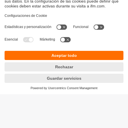
Sostenibilidad
Avisos legales
Condiciones generales de venta
Política de privacidad
Política de garantía
Accesibilidad
Sedes (EN)
Responsible Disclosure
Cookies
ifm electronic s.l.
Parc Mas Blau
Edificio Inbisa
c/ Garrotxa 6-8