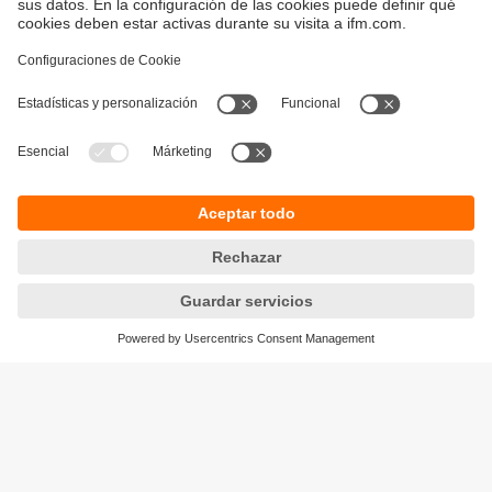
Sostenibilidad
Avisos legales
Condiciones generales de venta
Política de privacidad
Política de garantía
Accesibilidad
Sedes (EN)
Responsible Disclosure
Cookies
ifm electronic s.l.
Parc Mas Blau
Edificio Inbisa
c/ Garrotxa 6-8