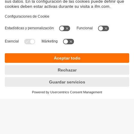
Sostenibilidad
Avisos legales
Condiciones generales de venta
Política de privacidad
Política de garantía
Accesibilidad
Sedes (EN)
Responsible Disclosure
Cookies
ifm electronic s.l.
Parc Mas Blau
Edificio Inbisa
c/ Garrotxa 6-8