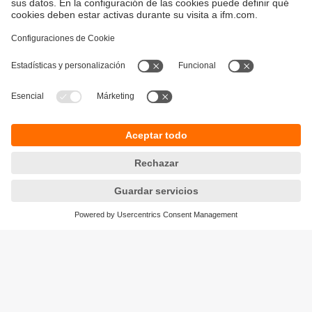
Sostenibilidad
Avisos legales
Condiciones generales de venta
Política de privacidad
Política de garantía
Accesibilidad
Sedes (EN)
Responsible Disclosure
Cookies
ifm electronic s.l.
Parc Mas Blau
Edificio Inbisa
c/ Garrotxa 6-8