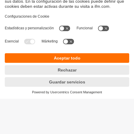
Sostenibilidad
Avisos legales
Condiciones generales de venta
Política de privacidad
Política de garantía
Accesibilidad
Sedes (EN)
Responsible Disclosure
Cookies
ifm electronic s.l.
Parc Mas Blau
Edificio Inbisa
c/ Garrotxa 6-8