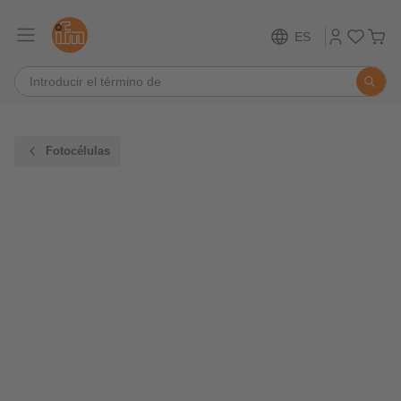
ES
Fotocélulas