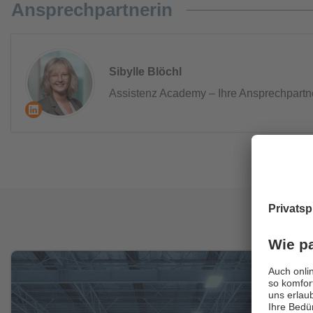
Ansprechpartnerin
Sibylle Blöchl
Assistenz Academy – Ihre Ansprechpartn
Diese