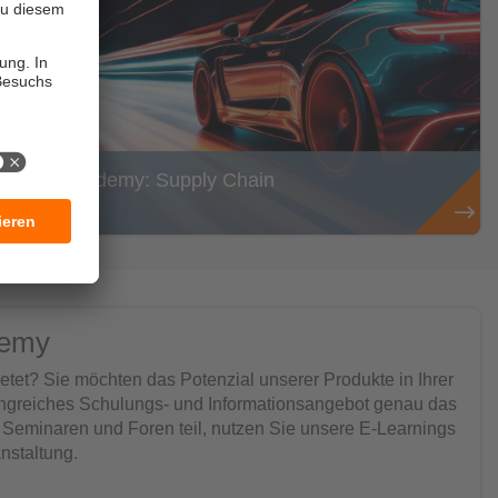
ifm Academy: Supply Chain
ademy
ietet? Sie möchten das Potenzial unserer Produkte in Ihrer
angreiches Schulungs- und Informationsangebot genau das
Seminaren und Foren teil, nutzen Sie unsere E-Learnings
nstaltung.