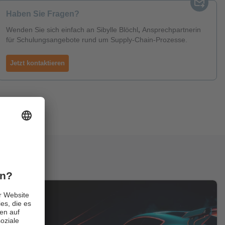
Haben Sie Fragen?
Wenden Sie sich einfach an Sibylle Blöchl
,
Ansprechpartnerin
für Schulungsangebote rund um Supply-Chain-Prozesse.
Jetzt kontaktieren
ieren: