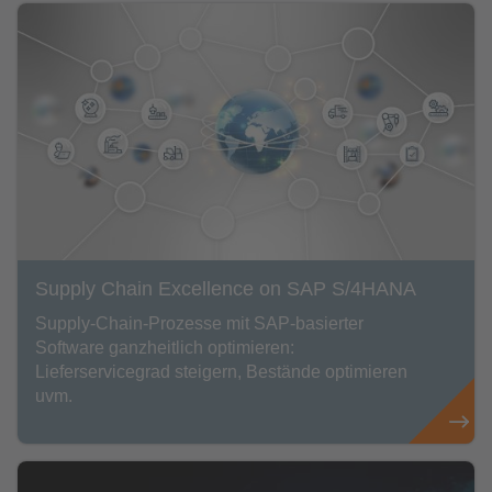
Supply Chain Excellence on SAP S/4HANA
Supply-Chain-Prozesse mit SAP-basierter
Software ganzheitlich optimieren:
Lieferservicegrad steigern, Bestände optimieren
uvm.