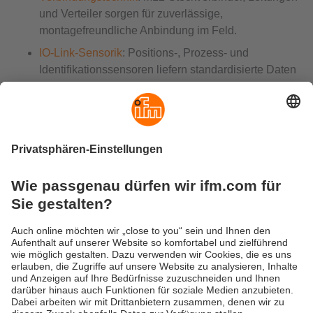
und Verteiler sorgen für zuverlässige,
montagefreundliche Anbindung im Feld.
IO-Link-Sensorik
: Positions-, Prozess- und
Identifikationssensoren liefern standardisierte Daten
und lassen sich direkt über den Master
parametrieren.
moneo Software
: Für zentrale Konfiguration,
Zustandsüberwachung und Analyse aller IO-Link-
Geräte im System.
Zubehör
: Halterungen, Schutzgehäuse und
Verteilerlösungen für flexible Installation – vom
Hygienebereich bis zur dezentralen Fertigung.
Versandkosten
AGB
Gewährleistung
Barrierefreiheit