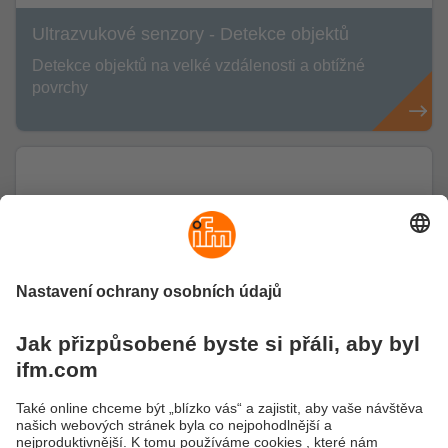
Ultrazvukové senzory - Detekce objektů
Detekce objektů na velké vzdálenosti a obtížné
povrchy