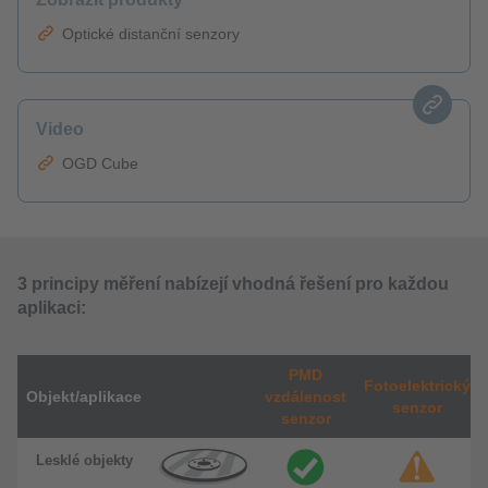
Optické distanční senzory
Video
OGD Cube
3 principy měření nabízejí vhodná řešení pro každou
aplikaci:
PMD
Fotoelektrický
Objekt/aplikace
vzdálenost
senzor
senzor
Lesklé objekty