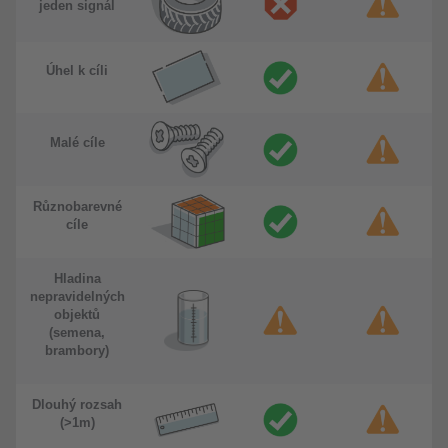
jeden signál
Úhel k cíli
Malé cíle
Různobarevné
cíle
Hladina
nepravidelných
objektů
(semena,
brambory)
Dlouhý rozsah
(>1m)