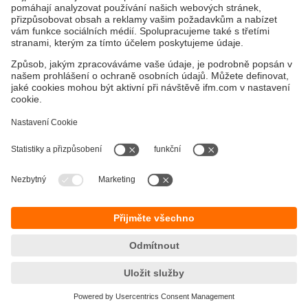
Měřicí kompaktní fotoelektrický senzor se
závitem M18
Souvislé měření vzdálenosti během procesu a
snadné nastavení spínacího bodu pomocí
rozhraní IO-Link