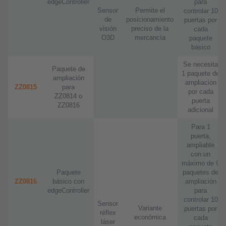
edgeController
para
Sensor
Permite el
controlar 10
de
posicionamiento
puertas por
visión
preciso de la
cada
O3D
mercancía
paquete
básico
Se necesita
Paquete de
1 paquete de
ampliación
ampliación
ZZ0815
para
por cada
ZZ0814 o
puerta
ZZ0816
adicional
Para 1
puerta,
ampliable
con un
máximo de 9
Paquete
paquetes de
ZZ0816
básico con
ampliación
edgeController
para
controlar 10
Sensor
Variante
puertas por
réflex
económica
cada
láser