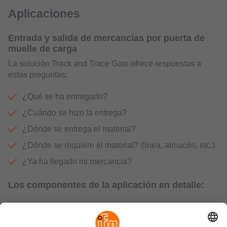
Aplicaciones
Entrada y salida de mercancías por puerta de
muelle de carga
La solución Track and Trace Gate ofrece respuestas a
estas preguntas:
¿Qué se ha entregado?
¿Cuándo se hizo la entrega?
¿Dónde se entrega el material?
¿Dónde se requiere el material? (línea, almacén, etc.)
¿Ya ha llegado mi mercancía?
Los componentes de la aplicación en detalle: