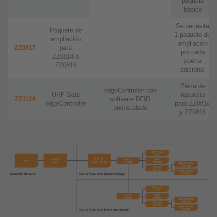
paquete
básico
Se necesita
Paquete de
1 paquete de
ampliación
ampliación
ZZ0817
para
por cada
ZZ0814 o
puerta
ZZ0816
adicional
Pieza de
edgeController con
UHF Gate
repuesto
ZZ1124
software RFID
edgeController
para ZZ0814
preinstalado
y ZZ0816