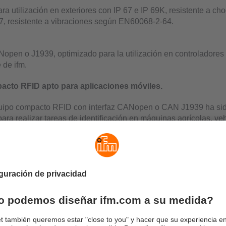
ra utilización en exteriores con IP 67 e IP 69K, resistente a c
, resistente a vibraciones según EN60068-2-64.
open o J1939, optimizado para la utilización en controladores
 de ifm.
cto RFID apto para aplicaciones móviles.
quipo compacto RFID con interfaz CANopen o CAN J1939 ha si
para realizar tareas de identificación en máquinas agrícolas, ve
 máquinas de construcción.
áticamente diversos componentes y reproduce la configuración
on los correspondientes ajustes.
e una configuración propia es más sencilla gracias a la identifi
n sobre intervalos de mantenimiento y tiempos de vida útil pued