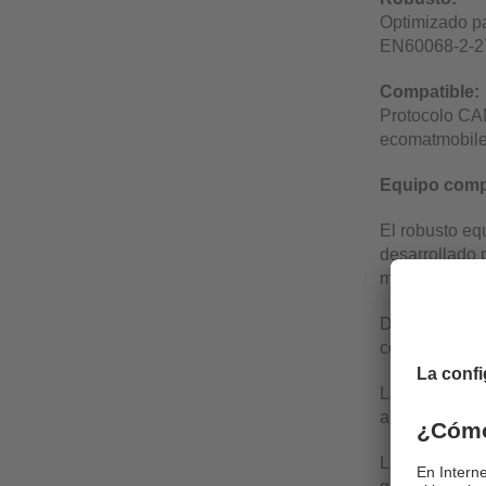
Optimizado pa
EN60068-2-27
Compatible:
Protocolo CAN
ecomatmobile
Equipo compa
El robusto e
desarrollado 
municipales y
Detecta autom
controlador c
La creación d
automática.
La informació