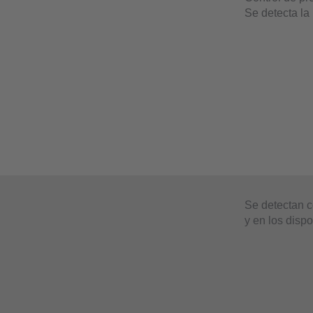
Se detecta la
Se detectan c
y en los dispo