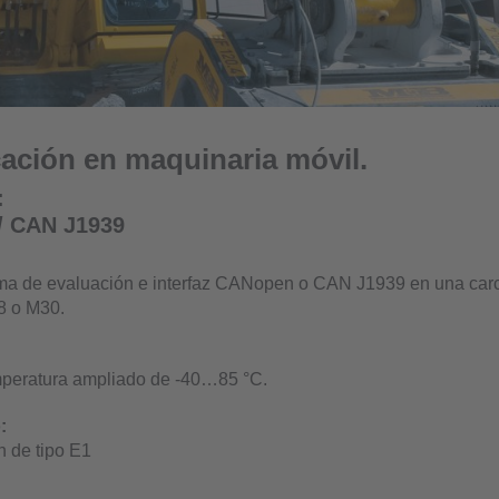
cación en maquinaria móvil.
:
/ CAN J1939
ema de evaluación e interfaz CANopen o CAN J1939 en una car
8 o M30.
peratura ampliado de -40…85 °C.
:
 de tipo E1