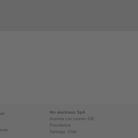
ifm electronic SpA
dad
Avenida Los Leones 439,
Providencia
osure
Santiago, Chile