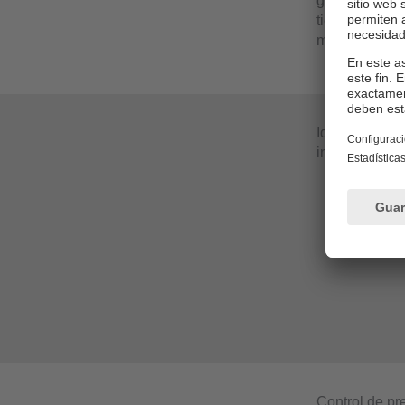
generada y al
tiempo dura u
minimizan y l
Identificació
intervalos en
Control de pr