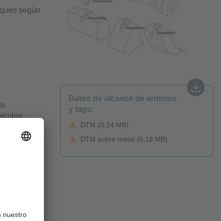
hoques según
Datos de alcance de antenas
do
y tags:
hículos
DTM (0,14 MB)
DTM sobre metal (0,16 MB)
 en el
cación
e ser