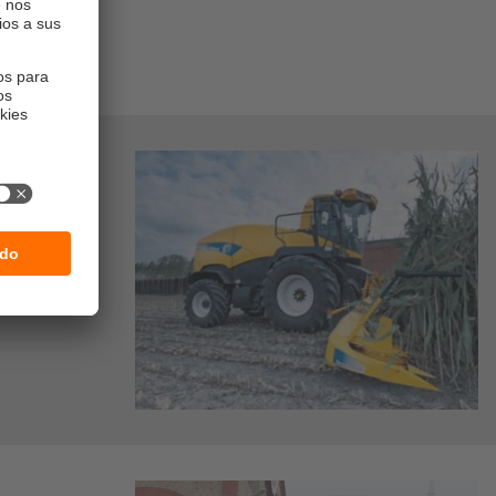
ndo y cuánto
rada se
o y los