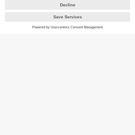
Nos experts vous conseillent
Ensemble, nous ferons de votre projet une
réussite.
Convaincu ? Alors contactez-nous ! Nous vous
accompagnons dans votre démarche. En fonction de
vos demandes, les équipes d’ifm vous accompagnent
dès le début – du conseil stratégique jusqu’au
développement des solutions logicielles et matérielles
spécifiques en passant par la mise en œuvre et les
services à valeurs ajoutées.