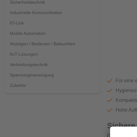
Sicherheitstechnik
Industrielle Kommunikation
IO-Link
Mobile Automation
Anzeigen / Bedienen / Beleuchten
IIoT-Lösungen
Verbindungstechnik
Spannungsversorgung
Für eine 
Zubehör
Hygienez
Kompaktse
Hohe Aufl
Sichere
Der Leitfähig