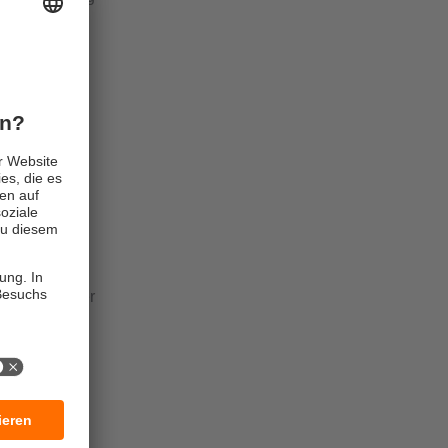
sssicherheit
n 0,04 μs/cm.
er Stufen
der Fall, wie
zeugung. In
se in
g
per IO-Link
wandfreier
n Reinstwasser
 des
ng des
vor das