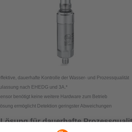
effektive, dauerhafte Kontrolle der Wasser- und Prozessqualität
ulassung nach EHEDG und 3A.*
nsor benötigt keine weitere Hardware zum Betrieb
ösung ermöglicht Detektion geringster Abweichungen
 Lösung für dauerhafte Prozessqualit
keitssensor LDL101 ist immer dort die richtige Wahl, wo die exa