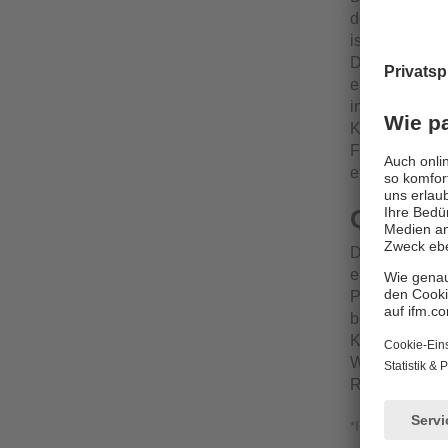
der Reinheit 
ist. Der Sens
Damit ist er i
eingesetzt wi
in der Halble
Kombination m
Filtrationspr
etablieren.
Qualitä
Die hohe Aufl
ermöglichen d
Prozesse. Ste
beispielsweis
Kühlkreislauf
Wassers fest
Rohrleitungs
*In Vorbereitun