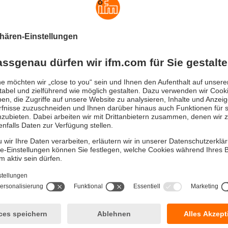
von Wasser entscheidend für die Produktqualität oder die Proze
or erfasst die Leitfähigkeit von Wasser bereits ab einem Wert vo
deal für Applikationen geeignet, in denen gereinigtes Wasser all
rd. Das ist in der Lebensmittel- und Getränkeherstellung ebenso 
iterindustrie, im pharmazeutischen Umfeld und in der Energieer
it dem Ultraschallsensor SU PureSonic lässt sich beispielswei
ozessen eine zuverlässige Qualitätskontrolle
tssicherung und Condition Monitorin
ösung und die verlustfreie digitale Übertragung der Messwerte 
ie dauerhaft präzise Analyse der Wasserqualität zugunsten ein
igt der Wert der Leitfähigkeit, kann dies im Herstellprozess vo
e auf wartungsbedürftige Filter hinweisen. In der Überwachung
es eingesetzt, kann der LDL101 eine ansteigende Mineralisieru
stellen, sodass Gegenmaßnahmen getroffen werden können, be
system größeren Schaden nimmt.
g