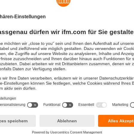
zuverlässig
ngesbedingungen oder Hochdruckreinigung widersteht der
smitter zuverlässig. Dank kleiner Bauform ist er auch in beengte
nbaubar. Die digitale IO-Link-Kommunikation verhindert Störg
tragung.
 Erfolg
lichkeit, die Sondenstäbe zu kürzen oder auszutauschen, reduz
ung und vereinfacht den Austausch.
einstellbar
m Einbau kann der Anwender den Sensor via IO-Link am PC par
 der Parametrierung lässt sich auf weitere Sensoren kopieren, z.
nlagen.