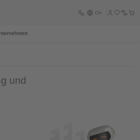
CH
nternehmen
ng und