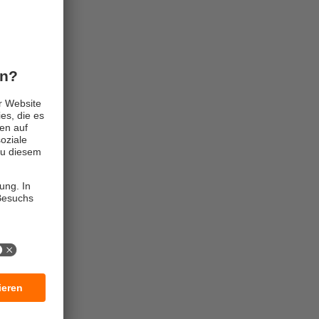
n
rößen in der
iert der LR
ametrieren.
 B. für