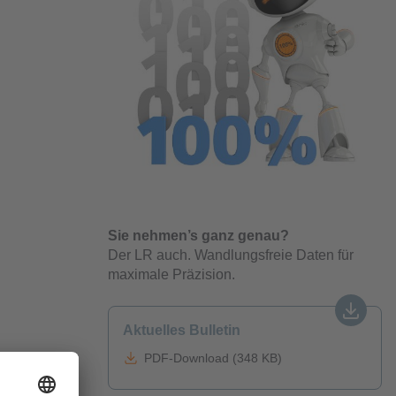
Sie nehmen’s ganz genau?
Der LR auch. Wandlungsfreie Daten für
maximale Präzision.
Aktuelles Bulletin
PDF-Download (348 KB)
per IO-Link
r