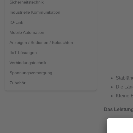
Sicherheitstechnik
Industrielle Kommunikation
IO-Link
Mobile Automation
Anzeigen / Bedienen / Beleuchten
IIoT-Lösungen
Verbindungstechnik
Spannungsversorgung
Stablän
Zubehör
Die Län
Kleine 
Das Leistung
Analoga
Komfort