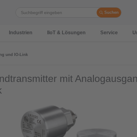
Suchen
Industrien
IIoT & Lösungen
Service
U
ng und IO-Link
andtransmitter mit Analogausga
k