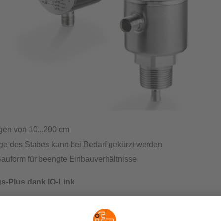
gen von 10...200 cm
ge des Stabes kann bei Bedarf gekürzt werden
Bauform für beengte Einbauverhältnisse
s-Plus dank IO-Link
usgang, bis zu 4 Schaltausgänge und Prozesswertübertragung 
able Parametrierung über IO-Link mittels PC oder IO-Link-Maste