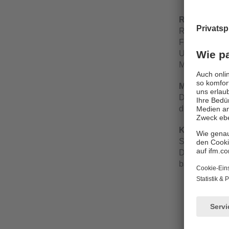
Robust und 
Rauen Umgebu
Füllstandtran
Umgebungen ei
Messwertüber
Modular zum
Durch die Mög
die Lagerhalt
Komfortabel 
Schon vor de
Der Datensatz
baugleiche A