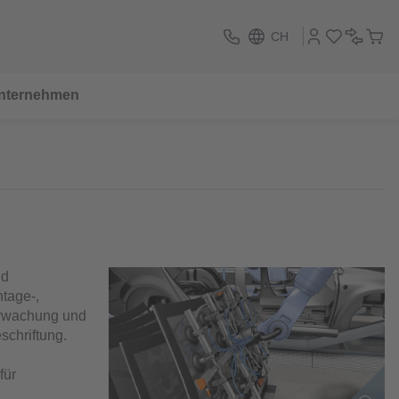
CH
nternehmen
nd
tage-,
erwachung und
schriftung.
für