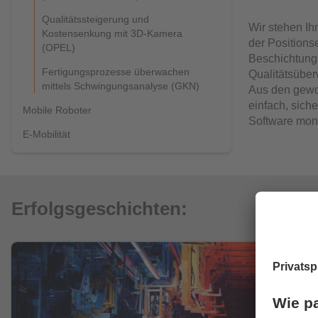
Qualitätssteigerung und
Wir stehen Ihn
Kostensenkung mit 3D-Kamera
der Positions
(OPEL)
Beschichtungs
Fertigungsprozesse überwachen
Qualitätsüber
mittels Schwingungsanalyse (GKN)
Aus den gewo
einfach, sich
Mobile Roboter
Software mon
E-Mobilität
Erfolgsgeschichten: