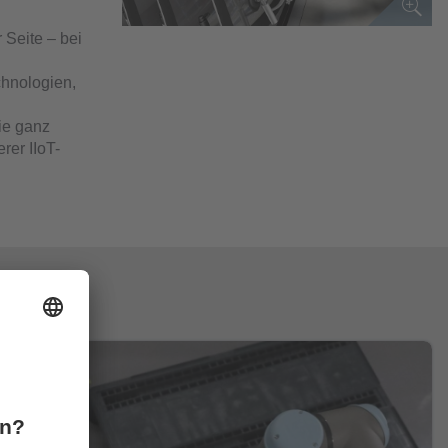
 Seite – bei
chnologien,
ie ganz
rer IIoT-