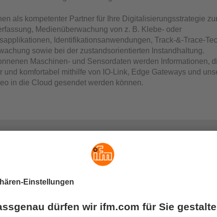
en als kompetenter Partner für Ihre Digitalisierungsstrategie zur
erfassung, Medienüberwachung von z. B. Klebe- oder
applikationen, Identifikationsanwendungen, Track-&-Trace-Te
wachung sowie bei der zustandsorientierten Instandhaltung.
nnenen Maschinen- und Sensordaten werden Informationen, d
er und komfortabel mithilfe von IO-Link, Edge Gateways und unse
eo in die Cloud gesendet werden können.