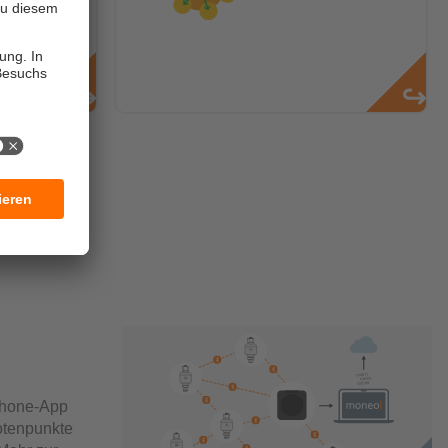
phone-App
otenpunkte