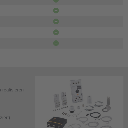
 realisieren
iert)