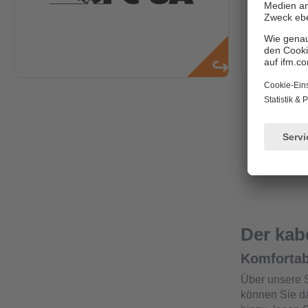
Der kab
Komforta
Über unsere 
können Sie d