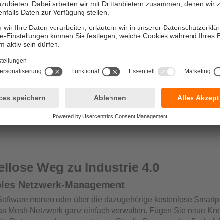
➜ Über 40 weitere Konnektoren
ellose Weg zu Industrie 4.0
bles Netzwerk-Management
Software moneo oder über die dazugehörige kostenlose Smart
as Mesh-Netzwerk ganz einfach verwalten. Fügen Sie neue Kn