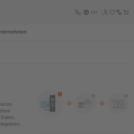
CH
nternehmen
evices
 ohne
 Daten,
tegrieren,