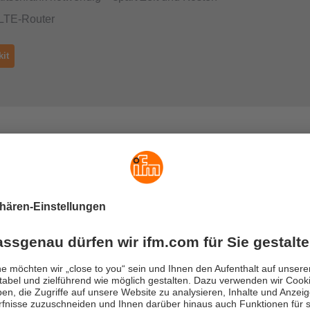
 LTE-Router
kit
nteroperabilität mit inte grierten off