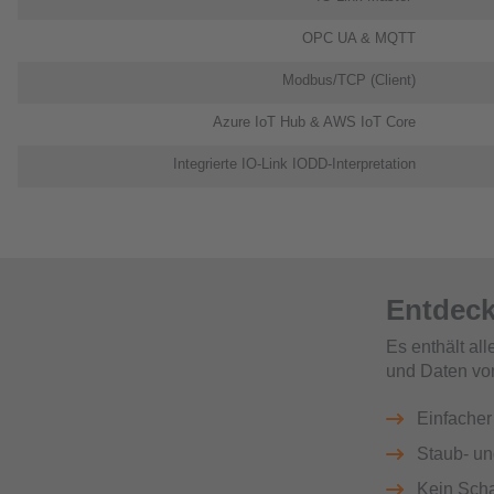
OPC UA & MQTT
Modbus/TCP (Client)
Azure IoT Hub & AWS IoT Core
Integrierte IO-Link IODD-Interpretation​
Entdecke
Es enthält al
und Daten vom
Einfacher
Staub- un
Kein Scha