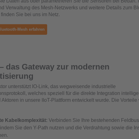
Sie Daten aus oder parametrieren Sie die Sensoren bei Bedarf. 
nd Verwaltung des Mesh-Netzwerks und weitere Details zum Bl
inden Sie bei uns im Netz.
luetooth-Mesh erfahren
 – das Gateway zur modernen
isierung
or unterstützt IO-Link, das wegweisende industrielle
protokoll, welches speziell für die direkte Integration intellige
Aktoren in unsere IIoT-Plattform entwickelt wurde. Die Vorteile
te Kabelkomplexität:
Verbinden Sie Ihre bestehenden Feldbus
indem Sie den Y-Path nutzen und die Verdrahtung sowie die Ins
hen.