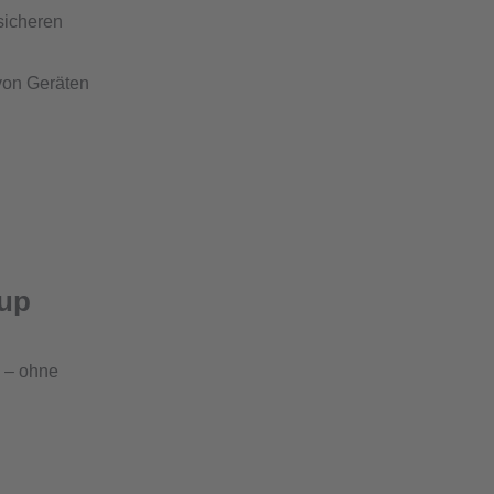
sicheren
von Geräten
tup
n – ohne