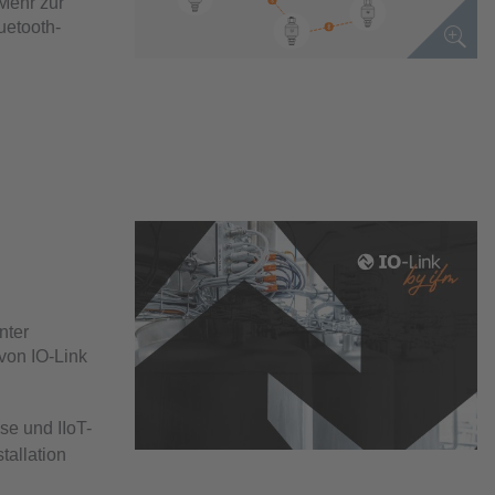
Mehr zur
uetooth-
nter
 von IO-Link
se und IIoT-
tallation