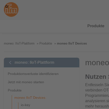
Produkte
moneo: IIoT-Plattform
Produkte
moneo IIoT Devices
moneo 
moneo: IIoT-Plattform
Produktionsverluste identifizieren
Nutzen 
Jetzt mit moneo starten
Entfesseln Si
verbinden OT-
Produkte
Programmierun
moneo IIoT Devices
analysieren si
io-key
mehr heraush