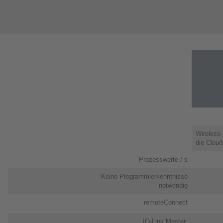
Wireless-
die Cloud
Prozesswerte / s
Keine Programmierkenntnisse
notwendig​
remoteConnect
IO-Link Master ​