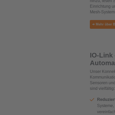
hinzu, lesen 
Einrichtung u
Mesh-System f
➜ Mehr über B
IO-Link
Automat
Unser Konnekt
Kommunikations
Sensoren und 
sind vielfältig:
Reduzier
Systeme, 
vereinfac