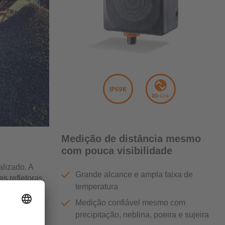
Medição de distância mesmo
com pouca visibilidade
alizado. A
Grande alcance e ampla faixa de
s refletoras.
temperatura
o software
Medição confiável mesmo com
neamente por
precipitação, neblina, poeira e sujeira
vas.