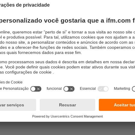
o confiável em ambientes agressivo
 alcance, resistência a impactos e vibrações e os diferentes 
ensor por radar está projetado para detectar com precisão, ob
 mais adversas. Seja com chuva, neve, vento forte ou poeira e
logia de radar do sensor garante uma operação confiável em to