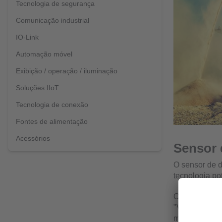
Tecnologia de segurança
Comunicação industrial
IO-Link
Automação móvel
Exibição / operação / iluminação
Soluções IIoT
Tecnologia de conexão
Fontes de alimentação
Acessórios
Sensor 
O sensor de d
tecnologia po
Os dados obti
"Vision Assis
meio do perfi