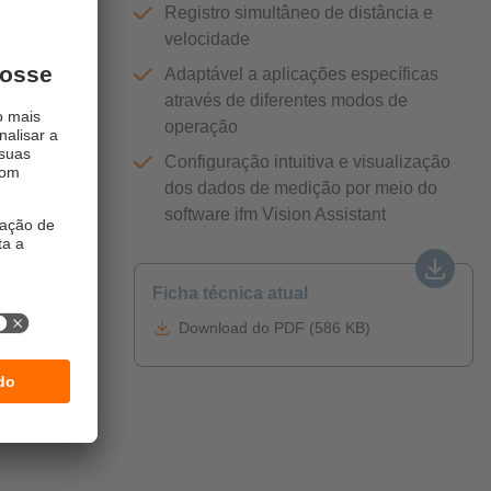
Registro simultâneo de distância e
s
velocidade
Adaptável a aplicações específicas
modos de
através de diferentes modos de
jetos mesmo
operação
xtrema: A
dos os
Configuração intuitiva e visualização
dos dados de medição por meio do
software ifm Vision Assistant
Ficha técnica atual
Download do PDF (586 KB)