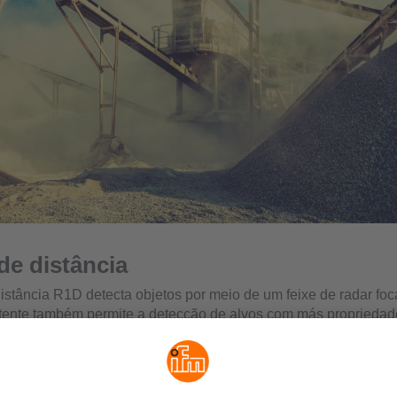
de distância
istância R1D detecta objetos por meio de um feixe de radar foc
tente também permite a detecção de alvos com más propriedade
dos desta forma podem ser visualizados claramente por meio d
tant". É possível por exemplo, visualizar vários objetos simulta
l de distância e ao mesmos tempo emitir suas velocidades relati