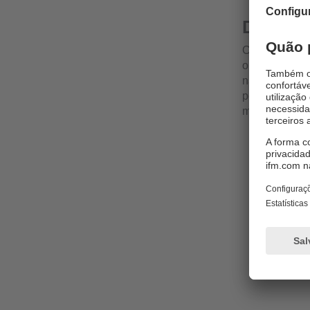
Detecçã
Com seu longo
operação, o s
nas condições
potente tecno
momentos.