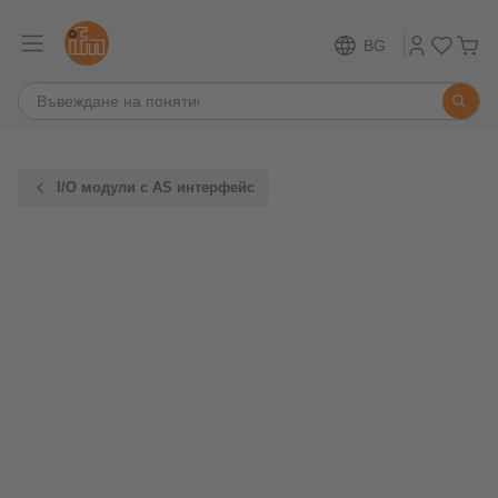
BG
I/O модули с AS интерфейс