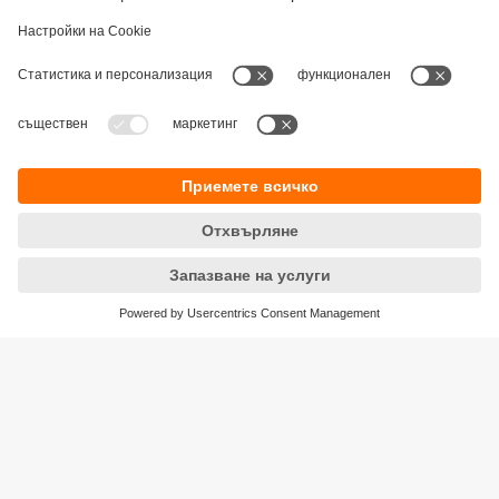
Устойчивост
Декларация за поверителност
Общи условия
Достъпност
Местоположения (EN)
Responsible Disclosure
Cookies
ifm electronic eood
ул. "Клокотница" №2А
Бизнес Център Ивел
Етаж 4, Офис 17
1202 София