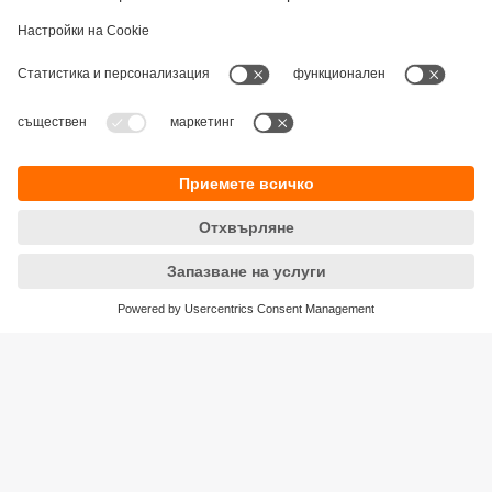
Устойчивост
Декларация за поверителност
Общи условия
Достъпност
Местоположения (EN)
Responsible Disclosure
Cookies
ifm electronic eood
ул. "Клокотница" №2А
Бизнес Център Ивел
Етаж 4, Офис 17
1202 София