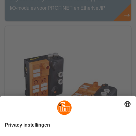
I/O-modules voor PROFINET en EtherNet/IP