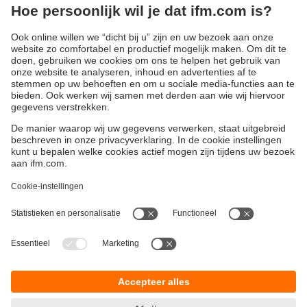
Pneumatiek aansturen via IO-Link
AirBoxen met IO-Link
Duurzaamheid
Algemene verkoop- en leveringsvoorwaarden
Garantievoorwaarden
Locaties (EN)
ifm electronic n.v./s.a.
Privacyreglement
Zuiderlaan 91 - B6
Toegankelijkheid
1731 Zellik
Responsible Disclosure
België
Cookies
phone
+32 2 588 88 33