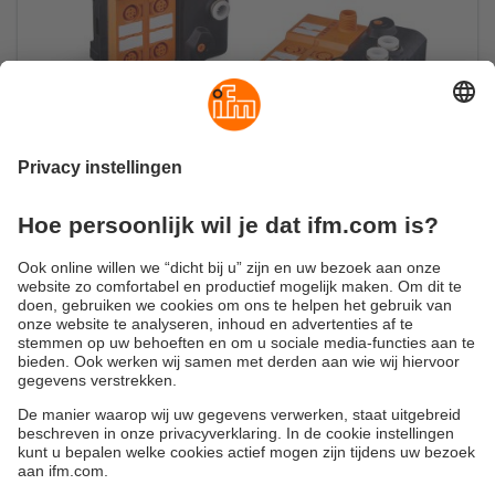
Pneumatiek aansturen via IO-Link
AirBoxen met IO-Link
Duurzaamheid
Algemene verkoop- en leveringsvoorwaarden