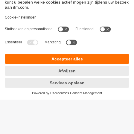
Duurzaamheid
Algemene verkoop- en leveringsvoorwaarden
Garantievoorwaarden
Locaties (EN)
ifm electronic n.v./s.a.
Privacyreglement
Zuiderlaan 91 - B6
Toegankelijkheid
1731 Zellik
Responsible Disclosure
België
Cookies