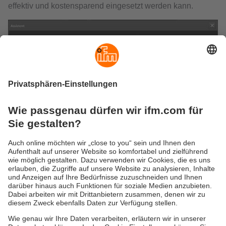
effektiv und kostensparend eingesetzt werden kann.
Gewährleistung
AGB
Warenrücklieferungen
Barrierefreiheit
Kontakt
Impressum